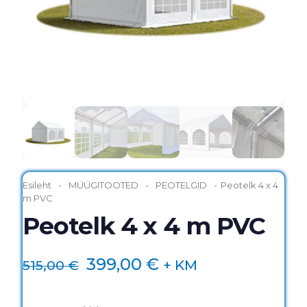
Esileht
-
MÜÜGITOOTED
-
PEOTELGID
-
Peotelk 4 x 4
m PVC
Peotelk 4 x 4 m PVC
Algne
Praegune
399,00
€
515,00
€
+ KM
hind
hind