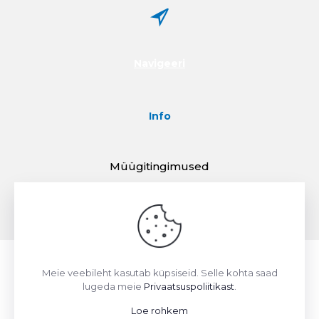
Navigeeri
Info
Müügitingimused
Kontakt
Meie veebileht kasutab küpsiseid. Selle kohta saad
© 2024 Renditelk OÜ
lugeda meie
Privaatsuspoliitikast
.
Loe rohkem