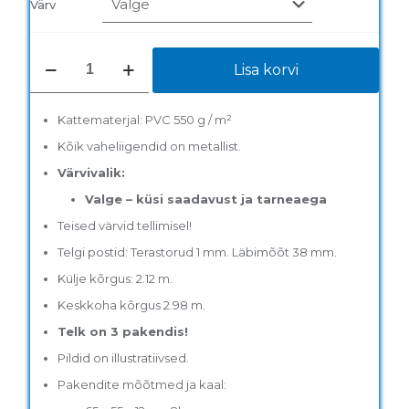
oli:
on:
Värv
515,00 €.
399,00 €.
Peotelk
Lisa korvi
4
x
4
Kattematerjal: PVC 550 g / m²
m
PVC
Kõik vaheliigendid on metallist.
kogus
Värvivalik:
Valge –
k
üsi saadavust ja tarneaega
Teised värvid tellimisel!
Telgi postid: Terastorud 1 mm. Läbimõõt 38 mm.
Külje kõrgus: 2.12 m.
Keskkoha kõrgus 2.98 m.
Telk on 3 pakendis!
Pildid on illustratiivsed.
Pakendite mõõtmed ja kaal: