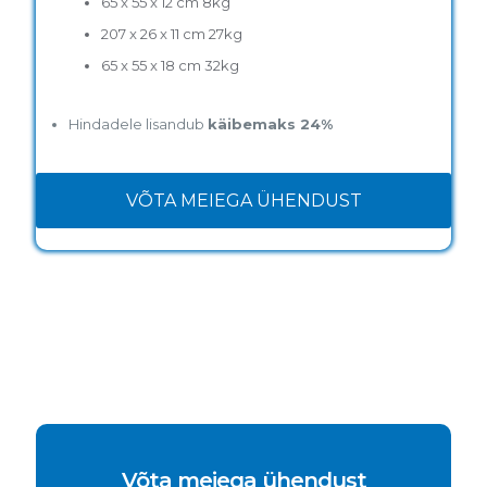
65 x 55 x 12 cm 8kg
207 x 26 x 11 cm 27kg
65 x 55 x 18 cm 32kg
Hindadele lisandub
käibemaks 24%
VÕTA MEIEGA ÜHENDUST
Võta meiega ühendust