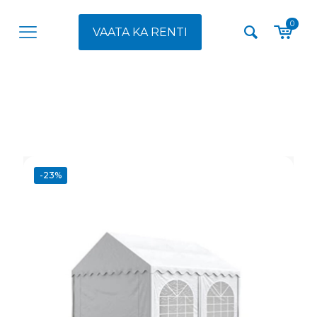
0
VAATA KA RENTI
-23%