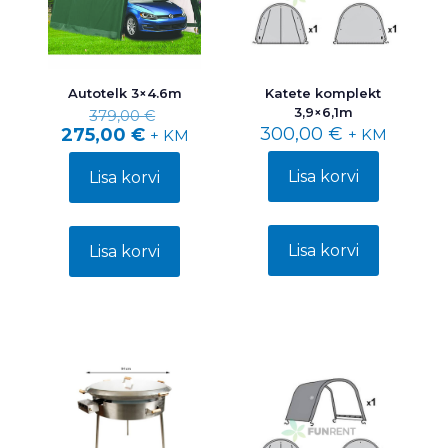
Autotelk 3×4.6m
Katete komplekt
Algne
3,9×6,1m
379,00
€
hind
Praegune
300,00
€
275,00
€
+ KM
+ KM
oli:
hind
379,00 €.
on:
Lisa korvi
Lisa korvi
275,00 €.
Lisa korvi
Lisa korvi