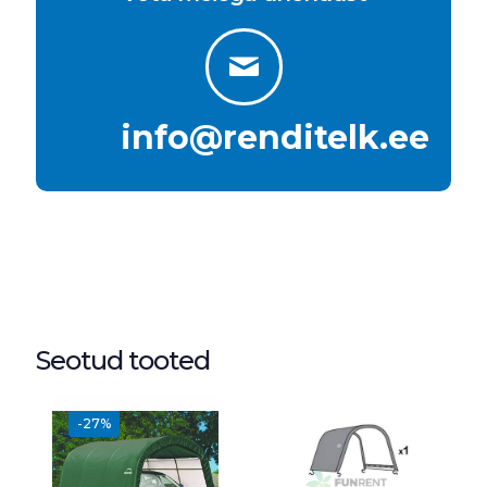
info@renditelk.ee
Seotud tooted
-27%