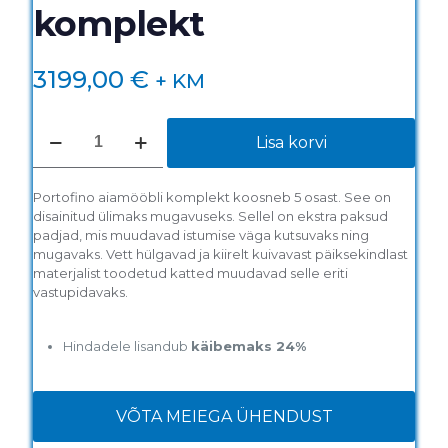
komplekt
3199,00
€
+ KM
Portofino
Lisa korvi
aiamööbli
komplekt
kogus
Portofino aiamööbli komplekt koosneb 5 osast. See on
disainitud ülimaks mugavuseks. Sellel on ekstra paksud
padjad, mis muudavad istumise väga kutsuvaks ning
mugavaks. Vett hülgavad ja kiirelt kuivavast päiksekindlast
materjalist toodetud katted muudavad selle eriti
vastupidavaks.
Hindadele lisandub
käibemaks 24%
VÕTA MEIEGA ÜHENDUST