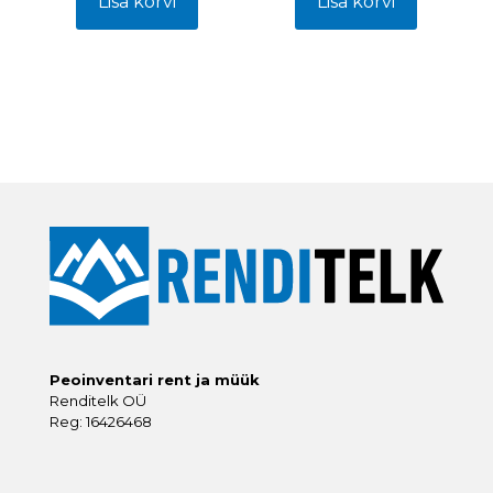
Lisa korvi
Lisa korvi
Peoinventari rent ja müük
Renditelk OÜ
Reg: 16426468