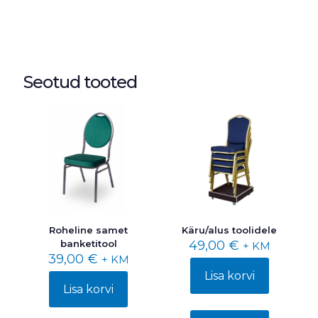
Seotud tooted
Roheline samet
Käru/alus toolidele
banketitool
49,00
€
+ KM
39,00
€
+ KM
Lisa korvi
Lisa korvi