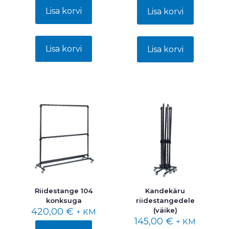
390,00 €.
on:
Lisa korvi
Lisa korvi
160,00 €.
Lisa korvi
Lisa korvi
Riidestange 104
Kandekäru
konksuga
riidestangedele
420,00
€
(väike)
+ KM
145,00
€
+ KM