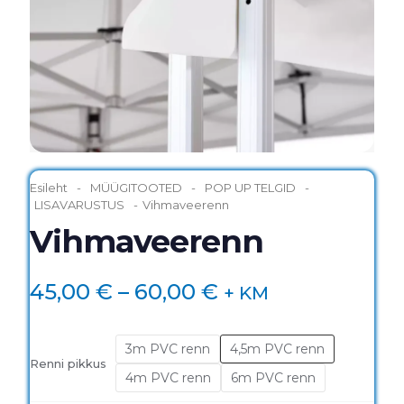
Esileht
-
MÜÜGITOOTED
-
POP UP TELGID
-
LISAVARUSTUS
-
Vihmaveerenn
Vihmaveerenn
Hinnavahemik:
45,00
€
–
60,00
€
+ KM
45,00 €
kuni
3m PVC renn
4,5m PVC renn
Renni pikkus
60,00 €
4m PVC renn
6m PVC renn