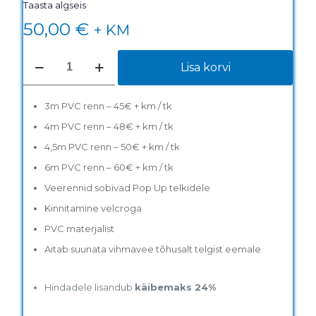
Taasta algseis
50,00
€
+ KM
Vihmaveerenn
Lisa korvi
kogus
3m PVC renn – 45€ + km / tk
4m PVC renn – 48€ + km / tk
4,5m PVC renn – 50€ + km / tk
6m PVC renn – 60€ + km / tk
Veerennid sobivad Pop Up telkidele
Kinnitamine velcroga
PVC materjalist
Aitab suunata vihmavee tõhusalt telgist eemale
Hindadele lisandub
käibemaks 24%