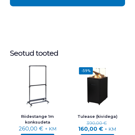
Seotud tooted
-59%
Riidestange 1m
Tulease (kividega)
Algne
konksudeta
390,00
€
hind
260,00
€
Praegune
160,00
€
+ KM
+ KM
oli:
hind