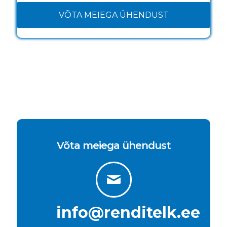
VÕTA MEIEGA ÜHENDUST
Võta meiega ühendust
info@renditelk.ee